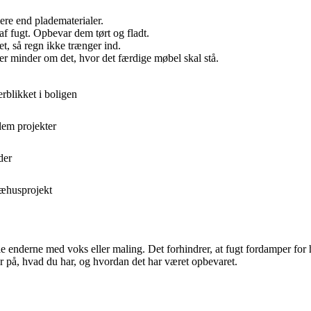
e end pladematerialer.
af fugt. Opbevar dem tørt og fladt.
, så regn ikke trænger ind.
er minder om det, hvor det færdige møbel skal stå.
rblikket i boligen
lem projekter
der
ræhusprojekt
e enderne med voks eller maling. Det forhindrer, at fugt fordamper for 
yr på, hvad du har, og hvordan det har været opbevaret.