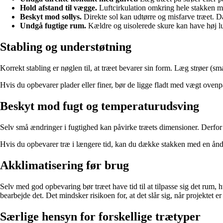
Hold afstand til vægge.
Luftcirkulation omkring hele stakken m
Beskyt mod sollys.
Direkte sol kan udtørre og misfarve træet. Dæk
Undgå fugtige rum.
Kældre og uisolerede skure kan have høj luf
Stabling og understøtning
Korrekt stabling er nøglen til, at træet bevarer sin form. Læg strøer (sma
Hvis du opbevarer plader eller finer, bør de ligge fladt med vægt ovenpå 
Beskyt mod fugt og temperaturudsving
Selv små ændringer i fugtighed kan påvirke træets dimensioner. Derfor e
Hvis du opbevarer træ i længere tid, kan du dække stakken med en åndba
Akklimatisering før brug
Selv med god opbevaring bør træet have tid til at tilpasse sig det rum, h
bearbejde det. Det mindsker risikoen for, at det slår sig, når projektet er
Særlige hensyn for forskellige trætyper