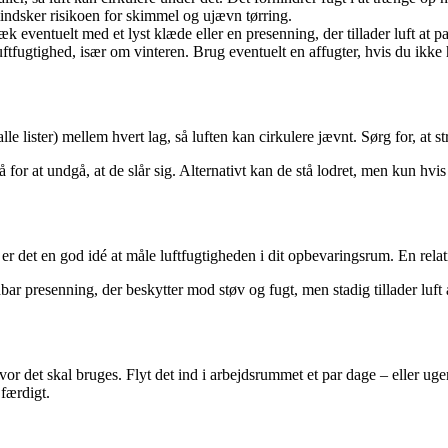
indsker risikoen for skimmel og ujævn tørring.
 eventuelt med et lyst klæde eller en presenning, der tillader luft at pa
tfugtighed, især om vinteren. Brug eventuelt en affugter, hvis du ikke
lle lister) mellem hvert lag, så luften kan cirkulere jævnt. Sørg for, at 
for at undgå, at de slår sig. Alternativt kan de stå lodret, men kun hvis 
r det en god idé at måle luftfugtigheden i dit opbevaringsrum. En relati
r presenning, der beskytter mod støv og fugt, men stadig tillader luft 
vor det skal bruges. Flyt det ind i arbejdsrummet et par dage – eller uge
 færdigt.