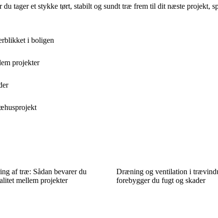
u tager et stykke tørt, stabilt og sundt træ frem til dit næste projekt, 
rblikket i boligen
lem projekter
der
ræhusprojekt
ing af træ: Sådan bevarer du
Dræning og ventilation i trævind
alitet mellem projekter
forebygger du fugt og skader