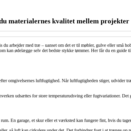
du materialernes kvalitet mellem projekter
is du arbejder med træ – uanset om det er til møbler, gulve eller små ho
som kan ødelægge selv det bedste stykke tømmer. Her får du en guide til
 efter omgivelsernes luftfugtighed. Når luftfugtigheden stiger, udvider 
hverken udsættes for store temperaturudsving eller fugtvariationer. Det
t rum. En garage, et skur eller et værksted kan fungere fint, hvis du tage
ller, så luft kan cirkulere under det. Det forhindrer fugt i at trænge op 