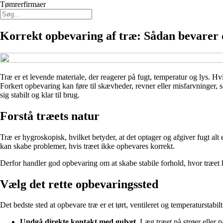
Tømrerfirmaer
Korrekt opbevaring af træ: Sådan bevarer 
Træ er et levende materiale, der reagerer på fugt, temperatur og lys. Hv
Forkert opbevaring kan føre til skævheder, revner eller misfarvninger, 
sig stabilt og klar til brug.
Forstå træets natur
Træ er hygroskopisk, hvilket betyder, at det optager og afgiver fugt alt
kan skabe problemer, hvis træet ikke opbevares korrekt.
Derfor handler god opbevaring om at skabe stabile forhold, hvor træet 
Vælg det rette opbevaringssted
Det bedste sted at opbevare træ er et tørt, ventileret og temperaturstabil
Undgå direkte kontakt med gulvet.
Læg træet på strøer eller pa