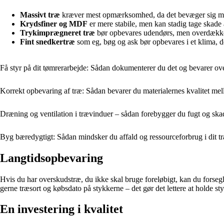
Massivt træ
kræver mest opmærksomhed, da det bevæger sig mer
Krydsfiner og MDF
er mere stabile, men kan stadig tage skade 
Trykimprægneret træ
bør opbevares udendørs, men overdækket
Fint snedkertræ
som eg, bøg og ask bør opbevares i et klima, d
Få styr på dit tømrerarbejde: Sådan dokumenterer du det og bevarer ove
Korrekt opbevaring af træ: Sådan bevarer du materialernes kvalitet mel
Dræning og ventilation i trævinduer – sådan forebygger du fugt og ska
Byg bæredygtigt: Sådan mindsker du affald og ressourceforbrug i dit t
Langtidsopbevaring
Hvis du har overskudstræ, du ikke skal bruge foreløbigt, kan du forsegl
gerne træsort og købsdato på stykkerne – det gør det lettere at holde st
En investering i kvalitet