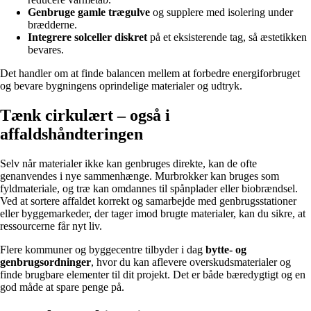
Genbruge gamle trægulve
og supplere med isolering under
brædderne.
Integrere solceller diskret
på et eksisterende tag, så æstetikken
bevares.
Det handler om at finde balancen mellem at forbedre energiforbruget
og bevare bygningens oprindelige materialer og udtryk.
Tænk cirkulært – også i
affaldshåndteringen
Selv når materialer ikke kan genbruges direkte, kan de ofte
genanvendes i nye sammenhænge. Murbrokker kan bruges som
fyldmateriale, og træ kan omdannes til spånplader eller biobrændsel.
Ved at sortere affaldet korrekt og samarbejde med genbrugsstationer
eller byggemarkeder, der tager imod brugte materialer, kan du sikre, at
ressourcerne får nyt liv.
Flere kommuner og byggecentre tilbyder i dag
bytte- og
genbrugsordninger
, hvor du kan aflevere overskudsmaterialer og
finde brugbare elementer til dit projekt. Det er både bæredygtigt og en
god måde at spare penge på.