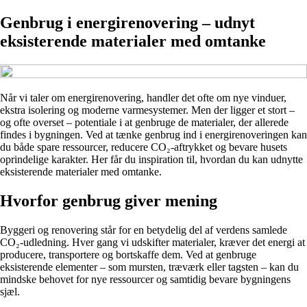
Genbrug i energirenovering – udnyt
eksisterende materialer med omtanke
Når vi taler om energirenovering, handler det ofte om nye vinduer,
ekstra isolering og moderne varmesystemer. Men der ligger et stort –
og ofte overset – potentiale i at genbruge de materialer, der allerede
findes i bygningen. Ved at tænke genbrug ind i energirenoveringen kan
du både spare ressourcer, reducere CO₂-aftrykket og bevare husets
oprindelige karakter. Her får du inspiration til, hvordan du kan udnytte
eksisterende materialer med omtanke.
Hvorfor genbrug giver mening
Byggeri og renovering står for en betydelig del af verdens samlede
CO₂-udledning. Hver gang vi udskifter materialer, kræver det energi at
producere, transportere og bortskaffe dem. Ved at genbruge
eksisterende elementer – som mursten, træværk eller tagsten – kan du
mindske behovet for nye ressourcer og samtidig bevare bygningens
sjæl.