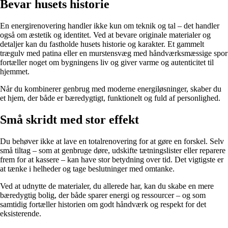
Bevar husets historie
En energirenovering handler ikke kun om teknik og tal – det handler
også om æstetik og identitet. Ved at bevare originale materialer og
detaljer kan du fastholde husets historie og karakter. Et gammelt
trægulv med patina eller en murstensvæg med håndværksmæssige spor
fortæller noget om bygningens liv og giver varme og autenticitet til
hjemmet.
Når du kombinerer genbrug med moderne energiløsninger, skaber du
et hjem, der både er bæredygtigt, funktionelt og fuld af personlighed.
Små skridt med stor effekt
Du behøver ikke at lave en totalrenovering for at gøre en forskel. Selv
små tiltag – som at genbruge døre, udskifte tætningslister eller reparere
frem for at kassere – kan have stor betydning over tid. Det vigtigste er
at tænke i helheder og tage beslutninger med omtanke.
Ved at udnytte de materialer, du allerede har, kan du skabe en mere
bæredygtig bolig, der både sparer energi og ressourcer – og som
samtidig fortæller historien om godt håndværk og respekt for det
eksisterende.