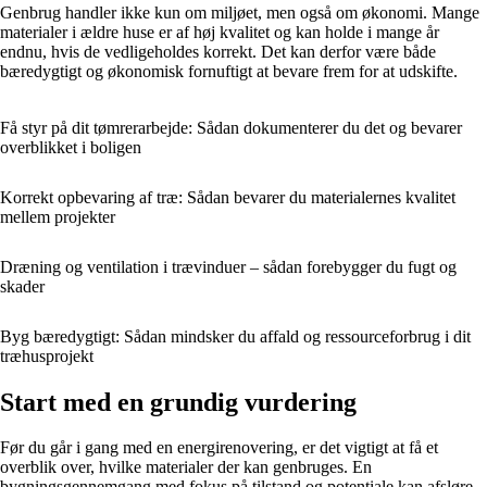
Genbrug handler ikke kun om miljøet, men også om økonomi. Mange
materialer i ældre huse er af høj kvalitet og kan holde i mange år
endnu, hvis de vedligeholdes korrekt. Det kan derfor være både
bæredygtigt og økonomisk fornuftigt at bevare frem for at udskifte.
Få styr på dit tømrerarbejde: Sådan dokumenterer du det og bevarer
overblikket i boligen
Korrekt opbevaring af træ: Sådan bevarer du materialernes kvalitet
mellem projekter
Dræning og ventilation i trævinduer – sådan forebygger du fugt og
skader
Byg bæredygtigt: Sådan mindsker du affald og ressourceforbrug i dit
træhusprojekt
Start med en grundig vurdering
Før du går i gang med en energirenovering, er det vigtigt at få et
overblik over, hvilke materialer der kan genbruges. En
bygningsgennemgang med fokus på tilstand og potentiale kan afsløre,