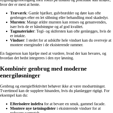
hvor der er mest at hente.
Træværk
: Gamle bjælker, gulvbrædder og døre kan ofte
genbruges efter en let slibning eller behandling mod skadedyr.
Mursten
: Mange ældre mursten kan renses og genanvendes,
især hvis de er håndstrøgne og af god kvalitet.
Tagmaterialer
: Tegl- og skifersten kan ofte genlægges, hvis de
er intakte.
Vinduer
: I stedet for at udskifte hele vinduet kan du overveje at
montere energiruder i de eksisterende rammer.
En fagperson kan hjælpe med at vurdere, hvad der kan bevares, og
hvordan det bedst integreres i den nye løsning.
Kombinér genbrug med moderne
energiløsninger
Genbrug og energieffektivitet behøver ikke at være modsætninger.
Tværtimod kan de supplere hinanden, hvis du planlægger rigtigt. For
eksempel kan du:
Efterisolere indefra
for at bevare en smuk, gammel facade.
Montere nye tætningslister
i eksisterende vinduer for at
reducere varmetab.