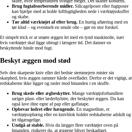
skure, hvor temperaturen svinger meget. Det skaber kondens.
Brug fugtabsorberende midler.
Silicagelposer eller fugtposer
kan hjælpe med at holde luftfugtigheden nede i værktøjsskuffer
og skabe.
Tør altid værktøjet af efter brug.
En hurtig aftørring med en
tør klud – og eventuelt en smule olie – gør en stor forskel.
Et simpelt trick er at smøre æggen let med en tynd maskinolie, især
hvis værktøjet skal ligge ubrugt i længere tid. Det danner en
beskyttende hinde mod fugt.
Beskyt æggen mod stød
Selv den skarpeste kniv eller det bedste stemmejern mister sin
skarphed, hvis æggen rammer hårde overflader. Derfor er det vigtigt, at
redskaberne ikke ligger og rasler mod hinanden i en skuffe.
Brug skede eller ægbeskytter.
Mange værktøjsforhandlere
sælger plast- eller læderhylstre, der beskytter æggen. Du kan
også lave dine egne af pap eller gaffatape.
Opbevar lodret eller hængende.
En magnetliste, et
værktøjsophæng eller en knivblok holder redskaberne adskilt og
let tilgængelige.
Undgå at stable.
Hvis du lægger flere værktøjer oven på
hinanden, risikerer du, at æggene bliver beskadiget.