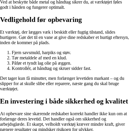
Ved at beskytte både metal og håndtag sikrer du, at værktøjet føles
godt i hånden og fungerer optimalt.
Vedligehold før opbevaring
Et værktøj, der lægges væk i beskidt eller fugtig tilstand, slides
hurtigere. Gør det til en vane at give dine redskaber et hurtigt eftersyn,
inden de kommer på plads.
Fjern savsmuld, harpiks og støv.
Tør metaldele af med en klud.
Påfør et tyndt lag olie på æggen.
Kontrollér, at håndtag og skruer sidder fast.
Det tager kun få minutter, men forlænger levetiden markant – og du
slipper for at skulle slibe eller reparere, næste gang du skal bruge
værktøjet.
En investering i både sikkerhed og kvalitet
At opbevare sine skærende redskaber korrekt handler ikke kun om at
forlænge deres levetid. Det handler også om sikkerhed og
arbejdsglæde. Et skarpt, velholdt værktøj kræver mindre kraft, giver
pænere resultater og mindsker risikoen for ulykker.