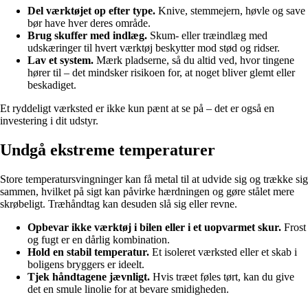
Del værktøjet op efter type.
Knive, stemmejern, høvle og save
bør have hver deres område.
Brug skuffer med indlæg.
Skum- eller træindlæg med
udskæringer til hvert værktøj beskytter mod stød og ridser.
Lav et system.
Mærk pladserne, så du altid ved, hvor tingene
hører til – det mindsker risikoen for, at noget bliver glemt eller
beskadiget.
Et ryddeligt værksted er ikke kun pænt at se på – det er også en
investering i dit udstyr.
Undgå ekstreme temperaturer
Store temperatursvingninger kan få metal til at udvide sig og trække sig
sammen, hvilket på sigt kan påvirke hærdningen og gøre stålet mere
skrøbeligt. Træhåndtag kan desuden slå sig eller revne.
Opbevar ikke værktøj i bilen eller i et uopvarmet skur.
Frost
og fugt er en dårlig kombination.
Hold en stabil temperatur.
Et isoleret værksted eller et skab i
boligens bryggers er ideelt.
Tjek håndtagene jævnligt.
Hvis træet føles tørt, kan du give
det en smule linolie for at bevare smidigheden.