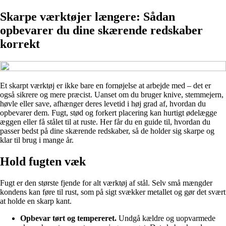
Skarpe værktøjer længere: Sådan
opbevarer du dine skærende redskaber
korrekt
Et skarpt værktøj er ikke bare en fornøjelse at arbejde med – det er
også sikrere og mere præcist. Uanset om du bruger knive, stemmejern,
høvle eller save, afhænger deres levetid i høj grad af, hvordan du
opbevarer dem. Fugt, stød og forkert placering kan hurtigt ødelægge
æggen eller få stålet til at ruste. Her får du en guide til, hvordan du
passer bedst på dine skærende redskaber, så de holder sig skarpe og
klar til brug i mange år.
Hold fugten væk
Fugt er den største fjende for alt værktøj af stål. Selv små mængder
kondens kan føre til rust, som på sigt svækker metallet og gør det svært
at holde en skarp kant.
Opbevar tørt og tempereret.
Undgå kældre og uopvarmede