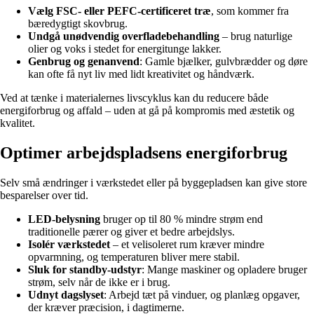
Vælg FSC- eller PEFC-certificeret træ
, som kommer fra
bæredygtigt skovbrug.
Undgå unødvendig overfladebehandling
– brug naturlige
olier og voks i stedet for energitunge lakker.
Genbrug og genanvend
: Gamle bjælker, gulvbrædder og døre
kan ofte få nyt liv med lidt kreativitet og håndværk.
Ved at tænke i materialernes livscyklus kan du reducere både
energiforbrug og affald – uden at gå på kompromis med æstetik og
kvalitet.
Optimer arbejdspladsens energiforbrug
Selv små ændringer i værkstedet eller på byggepladsen kan give store
besparelser over tid.
LED-belysning
bruger op til 80 % mindre strøm end
traditionelle pærer og giver et bedre arbejdslys.
Isolér værkstedet
– et velisoleret rum kræver mindre
opvarmning, og temperaturen bliver mere stabil.
Sluk for standby-udstyr
: Mange maskiner og opladere bruger
strøm, selv når de ikke er i brug.
Udnyt dagslyset
: Arbejd tæt på vinduer, og planlæg opgaver,
der kræver præcision, i dagtimerne.