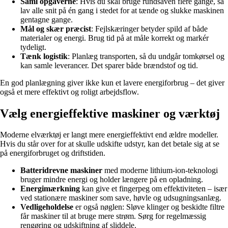
Saml opgaverne
: Hvis du skal bruge rundsaven flere gange, så
lav alle snit på én gang i stedet for at tænde og slukke maskinen
gentagne gange.
Mål og skær præcist
: Fejlskæringer betyder spild af både
materialer og energi. Brug tid på at måle korrekt og markér
tydeligt.
Tænk logistik
: Planlæg transporten, så du undgår tomkørsel og
kan samle leverancer. Det sparer både brændstof og tid.
En god planlægning giver ikke kun et lavere energiforbrug – det giver
også et mere effektivt og roligt arbejdsflow.
Vælg energieffektive maskiner og værktøj
Moderne elværktøj er langt mere energieffektivt end ældre modeller.
Hvis du står over for at skulle udskifte udstyr, kan det betale sig at se
på energiforbruget og driftstiden.
Batteridrevne maskiner
med moderne lithium-ion-teknologi
bruger mindre energi og holder længere på en opladning.
Energimærkning
kan give et fingerpeg om effektiviteten – især
ved stationære maskiner som save, høvle og udsugningsanlæg.
Vedligeholdelse
er også nøglen: Sløve klinger og beskidte filtre
får maskiner til at bruge mere strøm. Sørg for regelmæssig
rengøring og udskiftning af sliddele.