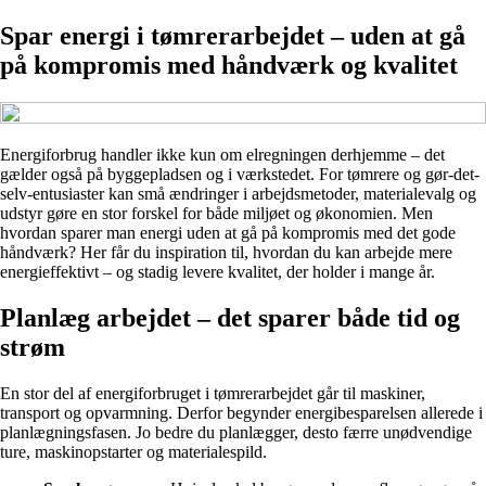
Spar energi i tømrerarbejdet – uden at gå
på kompromis med håndværk og kvalitet
Energiforbrug handler ikke kun om elregningen derhjemme – det
gælder også på byggepladsen og i værkstedet. For tømrere og gør-det-
selv-entusiaster kan små ændringer i arbejdsmetoder, materialevalg og
udstyr gøre en stor forskel for både miljøet og økonomien. Men
hvordan sparer man energi uden at gå på kompromis med det gode
håndværk? Her får du inspiration til, hvordan du kan arbejde mere
energieffektivt – og stadig levere kvalitet, der holder i mange år.
Planlæg arbejdet – det sparer både tid og
strøm
En stor del af energiforbruget i tømrerarbejdet går til maskiner,
transport og opvarmning. Derfor begynder energibesparelsen allerede i
planlægningsfasen. Jo bedre du planlægger, desto færre unødvendige
ture, maskinopstarter og materialespild.